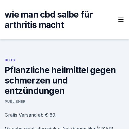
Skip
to
wie man cbd salbe für
content
arthritis macht
BLOG
Pflanzliche heilmittel gegen
schmerzen und
entzündungen
PUBLISHER
Gratis Versand ab € 69.
Manche nicht-steroidalen Antirheumatika (NSAR)